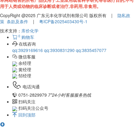
本网站销售的所有产品仅用于工业应用或者科学研究等非医疗目的,不可
用于人类或动物的临床诊断或者治疗,非药用,非食用。
CopyRight @2025 广东元丰化学试剂有限公司 版权所有 |
隐私政
策
条款及条件
|
粤ICP备2025403430号-1
技术支持：
库价化学
0
购物车
在线咨询
qq:3929169616
qq:3930831290
qq:3835457077
微信客服
余经理
黄经理
邹经理
电话沟通
0751-2829979
7*24小时客服服务热线
扫码关注
扫码关注公众号
回到顶部