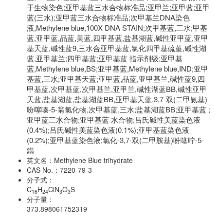
于生物染色;亚甲基蓝三水合物标准品;亚甲兰;亚甲蓝;亚甲
蓝(三水);亚甲蓝三水合物标准品;次甲基兰DNA染色
液,Methylene blue,100X DNA STAIN;次甲基蓝,三水;甲基
蓝,亚甲蓝,品蓝,美蓝,四甲基蓝,盐基湖蓝,碱性亚甲蓝,亚甲
基天蓝,碱性蓝9,三水合亚甲基蓝,氯化四甲基硫堇,碱性湖
蓝,亚甲基兰;四甲基蓝;亚甲基蓝 指示剂级;亚甲基
蓝,Methylene blue,BS;亚甲基蓝,Methylene blue,IND;亚甲
基蓝,三水;亚甲基天蓝;亚甲蓝,品蓝,亚甲基兰,碱性蓝9,四
甲基蓝,次甲基蓝,次甲基兰,亚甲兰,碱性湖蓝BB,碱性亚甲
天蓝,盐基湖蓝,盐基湖蓝BB,亚甲基天蓝,3,7-双(二甲氨基)
吩噻嗪-5-翁氯化物,次甲基蓝,三水;盐基湖蓝BB;亚甲基蓝 ​;
亚甲蓝三水合物;亚甲基蓝 水合物;吕氏碱性美蓝染色液
(0.4%);吕氏碱性美蓝染色液(0.1%);亚甲基蓝染色液
(0.2%);亚甲基蓝染色液;氯化-3,7-双(二甲胺基)吩噻咛-5-
鎓
英文名：
Methylene Blue trihydrate
CAS No.：
7220-79-3
分子式：
C
H
ClN
O
S
16
24
3
3
分子量：
373.898061752319