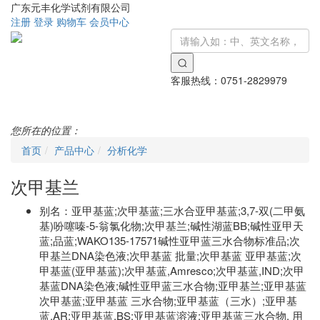
广东元丰化学试剂有限公司
注册
登录
购物车
会员中心
客服热线：
0751-2829979
Toggle
navigati
您所在的位置：
首页
产品中心
分析化学
次甲基兰
别名：
亚甲基蓝;次甲基蓝;三水合亚甲基蓝;3,7-双(二甲氨
基)吩噻嗪-5-翁氯化物;次甲基兰;碱性湖蓝BB;碱性亚甲天
蓝;品蓝;WAKO135-17571碱性亚甲蓝三水合物标准品;次
甲基兰DNA染色液;次甲基蓝 批量;次甲基蓝 亚甲基蓝;次
甲基蓝(亚甲基蓝);次甲基蓝,Amresco;次甲基蓝,IND;次甲
基蓝DNA染色液;碱性亚甲蓝三水合物;亚甲基兰;亚甲基蓝
次甲基蓝;亚甲基蓝 三水合物;亚甲基蓝（三水）;亚甲基
蓝,AR;亚甲基蓝,BS;亚甲基蓝溶液;亚甲基蓝三水合物, 用