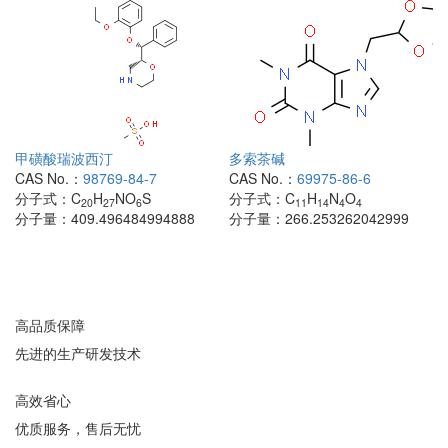
甲磺酸瑞波西汀
多索茶碱
CAS No.：
98769-84-7
CAS No.：
69975-86-6
分子式：
C
H
NO
S
分子式：
C
H
N
O
20
27
6
11
14
4
4
分子量：
409.496484994888
分子量：
266.253262042999
高品质保障
先进的生产研发技术
高效省心
优质服务，售后无忧