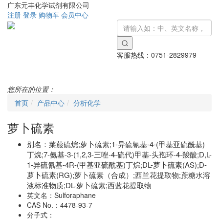
广东元丰化学试剂有限公司
注册
登录
购物车
会员中心
客服热线：
0751-2829979
Toggle
navigati
您所在的位置：
首页
产品中心
分析化学
萝卜硫素
别名：
莱菔硫烷;萝卜硫素;1-异硫氰基-4-(甲基亚硫酰基)
丁烷;7-氨基-3-(1,2,3-三唑-4-硫代)甲基-头孢环-4-羧酸;D,L-
1-异硫氰基-4R-(甲基亚硫酰基)丁烷;DL-萝卜硫素(AS);D-
萝卜硫素(RG);萝卜硫素（合成）;西兰花提取物;蔗糖水溶
液标准物质;DL-萝卜硫素;西蓝花提取物
英文名：
Sulforaphane
CAS No.：
4478-93-7
分子式：