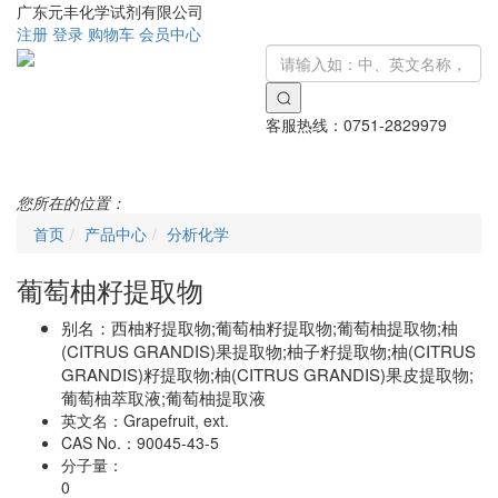
广东元丰化学试剂有限公司
注册
登录
购物车
会员中心
客服热线：
0751-2829979
Toggle
navigati
您所在的位置：
首页
产品中心
分析化学
葡萄柚籽提取物
别名：
西柚籽提取物;葡萄柚籽提取物;葡萄柚提取物;柚
(CITRUS GRANDIS)果提取物;柚子籽提取物;柚(CITRUS
GRANDIS)籽提取物;柚(CITRUS GRANDIS)果皮提取物;
葡萄柚萃取液;葡萄柚提取液
英文名：
Grapefruit, ext.
CAS No.：
90045-43-5
分子量：
0