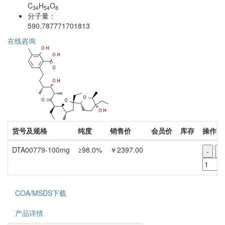
C
H
O
34
54
8
分子量：
590.787771701813
在线咨询
货号及规格
纯度
销售价
会员价
库存
操作
DTA00779-100mg
≥98.0%
￥2397.00
-
+
COA/MSDS下载
产品详情