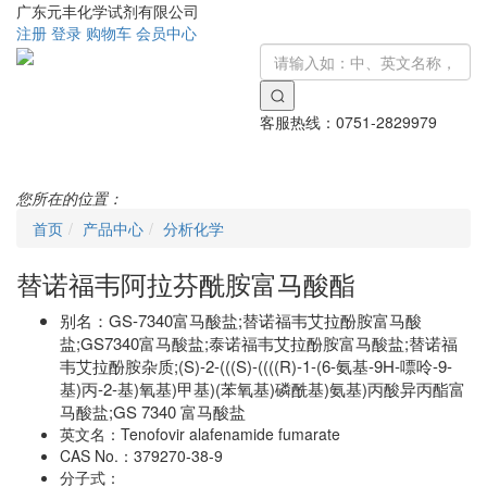
广东元丰化学试剂有限公司
注册
登录
购物车
会员中心
客服热线：
0751-2829979
Toggle
navigati
您所在的位置：
首页
产品中心
分析化学
替诺福韦阿拉芬酰胺富马酸酯
别名：
GS-7340富马酸盐;替诺福韦艾拉酚胺富马酸
盐;GS7340富马酸盐;泰诺福韦艾拉酚胺富马酸盐;替诺福
韦艾拉酚胺杂质;(S)-2-(((S)-((((R)-1-(6-氨基-9H-嘌呤-9-
基)丙-2-基)氧基)甲基)(苯氧基)磷酰基)氨基)丙酸异丙酯富
马酸盐;GS 7340 富马酸盐
英文名：
Tenofovir alafenamide fumarate
CAS No.：
379270-38-9
分子式：