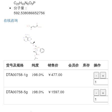
C
H
N
O
P
25
33
6
9
分子量：
592.538086652756
在线咨询
货号及规格
纯度
销售价
会员价
库存
操作
DTA00758-1g
≥98.0%
￥477.00
-
+
DTA00758-5g
≥98.0%
￥1597.00
-
+