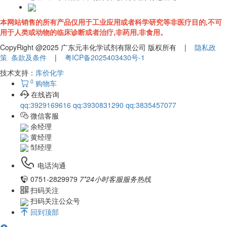
本网站销售的所有产品仅用于工业应用或者科学研究等非医疗目的,不可
用于人类或动物的临床诊断或者治疗,非药用,非食用。
CopyRight @2025 广东元丰化学试剂有限公司 版权所有 |
隐私政
策
条款及条件
|
粤ICP备2025403430号-1
技术支持：
库价化学
0
购物车
在线咨询
qq:3929169616
qq:3930831290
qq:3835457077
微信客服
余经理
黄经理
邹经理
电话沟通
0751-2829979
7*24小时客服服务热线
扫码关注
扫码关注公众号
回到顶部