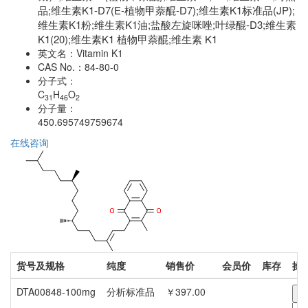
品;维生素K1-D7(E-植物甲萘醌-D7);维生素K1标准品(JP);
维生素K1粉;维生素K1油;盐酸左旋咪唑;叶绿醌-D3;维生素
K1(20);维生素K1 植物甲萘醌;维生素 K1
英文名：
Vitamin K1
CAS No.：
84-80-0
分子式：
C
H
O
31
46
2
分子量：
450.695749759674
在线咨询
货号及规格
纯度
销售价
会员价
库存
操
DTA00848-100mg
分析标准品
￥397.00
-