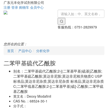
广东元丰化学试剂有限公司
注册
登录
购物车
会员中心
客服热线：
0751-2829979
Toggle
navigati
您所在的位置：
首页
产品中心
分析化学
二苯甲基硫代乙酰胺
别名：
二苯甲基硫代乙酰胺;2-[(二苯基甲基)硫基]乙酰胺;
二苯甲基硫乙酰胺;莫达非尼胺;莫达非尼相关物质C USP
标准品;莫达非尼杂质;莫达非尼杂质 标准品;莫达非尼杂质
C;二苯甲巯基乙酰胺;2-[(二苯基甲基)硫]-乙酰胺;二苯甲硫
基乙酰胺
英文名：
Deoxy Modafinil
CAS No.：
68524-30-1
分子式：