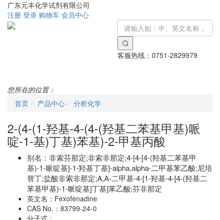
广东元丰化学试剂有限公司
注册
登录
购物车
会员中心
客服热线：
0751-2829979
Toggle
navigati
您所在的位置：
首页
产品中心
分析化学
2-(4-(1-羟基-4-(4-(羟基二苯基甲基)哌
啶-1-基)丁基)苯基)-2-甲基丙酸
别名：
非索芬那定;非索非那定;4-[4-[4-(羟基二苯基甲
基)-1-哌啶基]-1-羟基丁基]-alpha,alpha-二甲基苯乙酸;尼培
替丁;盐酸非索非那定;Α,Α-二甲基-4-[1-羟基-4-[4-(羟基二
苯基甲基)-1-哌啶基]丁基]苯乙酸;芬非那定
英文名：
Fexofenadine
CAS No.：
83799-24-0
分子式：