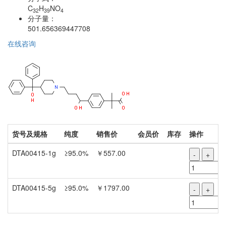
C
H
NO
32
39
4
分子量：
501.656369447708
在线咨询
货号及规格
纯度
销售价
会员价
库存
操作
DTA00415-1g
≥95.0%
￥557.00
-
+
DTA00415-5g
≥95.0%
￥1797.00
-
+