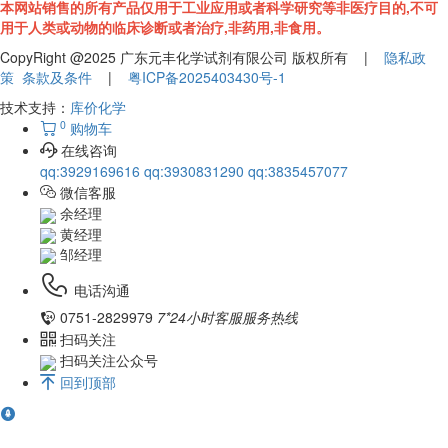
本网站销售的所有产品仅用于工业应用或者科学研究等非医疗目的,不可
用于人类或动物的临床诊断或者治疗,非药用,非食用。
CopyRight @2025 广东元丰化学试剂有限公司 版权所有 |
隐私政
策
条款及条件
|
粤ICP备2025403430号-1
技术支持：
库价化学
0
购物车
在线咨询
qq:3929169616
qq:3930831290
qq:3835457077
微信客服
余经理
黄经理
邹经理
电话沟通
0751-2829979
7*24小时客服服务热线
扫码关注
扫码关注公众号
回到顶部