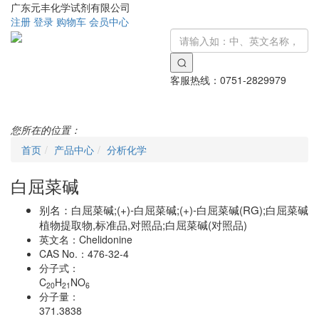
广东元丰化学试剂有限公司
注册
登录
购物车
会员中心
客服热线：
0751-2829979
Toggle
navigati
您所在的位置：
首页
产品中心
分析化学
白屈菜碱
别名：
白屈菜碱;(+)-白屈菜碱;(+)-白屈菜碱(RG);白屈菜碱
植物提取物,标准品,对照品;白屈菜碱(对照品)
英文名：
Chelidonine
CAS No.：
476-32-4
分子式：
C
H
NO
20
21
6
分子量：
371.3838