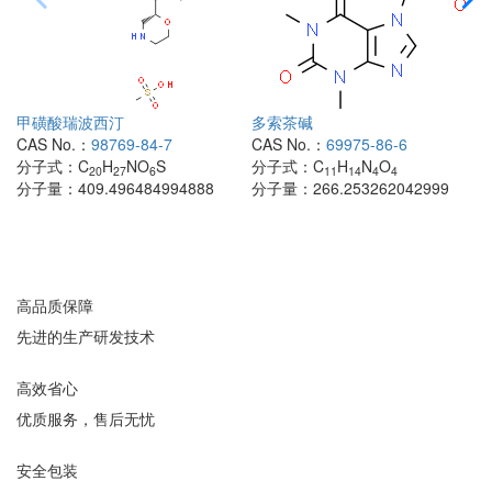
甲磺酸瑞波西汀
多索茶碱
CAS No.：
98769-84-7
CAS No.：
69975-86-6
分子式：
C
H
NO
S
分子式：
C
H
N
O
20
27
6
11
14
4
4
分子量：
409.496484994888
分子量：
266.253262042999
高品质保障
先进的生产研发技术
高效省心
优质服务，售后无忧
安全包装