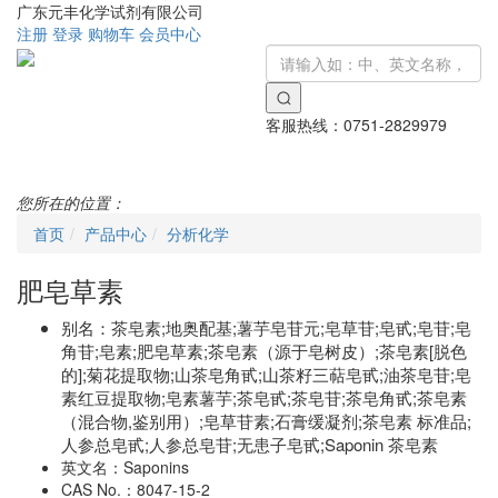
广东元丰化学试剂有限公司
注册
登录
购物车
会员中心
客服热线：
0751-2829979
Toggle
navigati
您所在的位置：
首页
产品中心
分析化学
肥皂草素
别名：
茶皂素;地奥配基;薯芋皂苷元;皂草苷;皂甙;皂苷;皂
角苷;皂素;肥皂草素;茶皂素（源于皂树皮）;茶皂素[脱色
的];菊花提取物;山茶皂角甙;山茶籽三萜皂甙;油茶皂苷;皂
素红豆提取物;皂素薯芋;茶皂甙;茶皂苷;茶皂角甙;茶皂素
（混合物,鉴别用）;皂草苷素;石膏缓凝剂;茶皂素 标准品;
人参总皂甙;人参总皂苷;无患子皂甙;Saponin 茶皂素
英文名：
Saponins
CAS No.：
8047-15-2