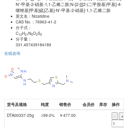
N'-甲基-2-硝基-1,1-乙烯二胺;N-[2-[[[2-(二甲胺基)甲基]-4-
噻唑基]甲基]硫]乙基]-N'-甲基-2-硝基]-1,1-乙烯二胺
英文名：
Nizatidine
CAS No.：
76963-41-2
分子式：
C
H
N
O
S
12
21
5
2
2
分子量：
331.457439184189
在线咨询
货号及规格
纯度
销售价
会员价
库存
操作
DTA00337-25g
≥99.0%
￥477.00
-
+