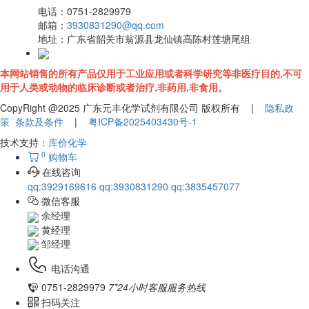
电话：
0751-2829979
邮箱：
3930831290@qq.com
地址：
广东省韶关市翁源县龙仙镇高陈村莲塘尾组
本网站销售的所有产品仅用于工业应用或者科学研究等非医疗目的,不可
用于人类或动物的临床诊断或者治疗,非药用,非食用。
CopyRight @2025 广东元丰化学试剂有限公司 版权所有 |
隐私政
策
条款及条件
|
粤ICP备2025403430号-1
技术支持：
库价化学
0
购物车
在线咨询
qq:3929169616
qq:3930831290
qq:3835457077
微信客服
余经理
黄经理
邹经理
电话沟通
0751-2829979
7*24小时客服服务热线
扫码关注