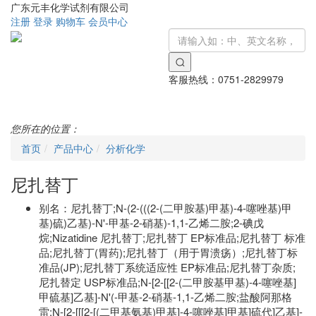
广东元丰化学试剂有限公司
注册
登录
购物车
会员中心
客服热线：
0751-2829979
Toggle
navigati
您所在的位置：
首页
产品中心
分析化学
尼扎替丁
别名：
尼扎替丁;N-(2-(((2-(二甲胺基)甲基)-4-噻唑基)甲
基)硫)乙基)-N'-甲基-2-硝基)-1,1-乙烯二胺;2-碘戊
烷;Nizatidine 尼扎替丁;尼扎替丁 EP标准品;尼扎替丁 标准
品;尼扎替丁(胃药);尼扎替丁（用于胃溃疡）;尼扎替丁标
准品(JP);尼扎替丁系统适应性 EP标准品;尼扎替丁杂质;
尼扎替定 USP标准品;N-[2-[[2-(二甲胺基甲基)-4-噻唑基]
甲硫基]乙基]-N'(-甲基-2-硝基-1,1-乙烯二胺;盐酸阿那格
雷;N-[2-[[[2-[(二甲基氨基)甲基]-4-噻唑基]甲基]硫代]乙基]-