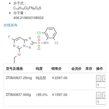
分子式：
C
H
Cl
FN
O
S
13
10
2
5
3
分子量：
406.219602108002
在线咨询
货号及规格
纯度
销售价
会员价
库存
操作
DTA00837-25mg
纯品型
￥2397.00
-
+
DTA00837-500g
≥95.0%
￥1597.00
-
+