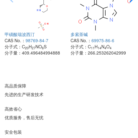
甲磺酸瑞波西汀
多索茶碱
CAS No.：
98769-84-7
CAS No.：
69975-86-6
分子式：
C
H
NO
S
分子式：
C
H
N
O
20
27
6
11
14
4
4
分子量：
409.496484994888
分子量：
266.253262042999
高品质保障
先进的生产研发技术
高效省心
优质服务，售后无忧
安全包装