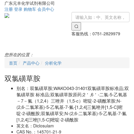
广东元丰化学试剂有限公司
注册
登录
购物车
会员中心
客服热线：
0751-2829979
Toggle
navigati
您所在的位置：
首页
产品中心
分析化学
双氯磺草胺
别名：
双氯磺草胺;WAKO043-31401双氯磺草胺标准品;双
氯磺草胺 标准品;双氯磺草胺原药;2＇,6＇-二氯-5-乙氧基
－7－氟（1,2,4）三唑并（1,5-c）嘧啶-2-磺酰苯胺;N-
(2,6-二氯苯基)-5-乙氧基-7-氟-[1,2,4]三氮唑并[1,5-C]嘧
啶-2-磺酰胺;双氯磺草安;N-(2,6-二氯苯基)-5-乙氧基-7-氟
[1,2,4]三唑[1,5-C]嘧啶-2-磺酰胺
英文名：
Diclosulam
CAS No.：
145701-21-9