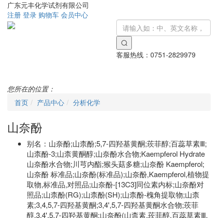
广东元丰化学试剂有限公司
注册
登录
购物车
会员中心
客服热线：
0751-2829979
Toggle
navigati
您所在的位置：
首页
产品中心
分析化学
山奈酚
别名：
山奈酚;山柰酚;5,7-四羟基黄酮;莰菲醇;百蕊草素Ⅲ;
山柰酚-3;山柰黄酮醇;山奈酚水合物;Kaempferol Hydrate
山奈酚水合物;川芎内酯;猴头菇多糖;山奈酚 Kaempferol;
山奈酚 标准品;山奈酚(标准品);山奈酚,Kaempferol,植物提
取物,标准品,对照品;山奈酚-[13C3]同位素内标;山奈酚对
照品;山柰酚(RG);山柰酚(SH);山柰酚-槐角提取物;山柰
素;3,4,5,7-四羟基黄酮;3,4',5,7-四羟基黄酮水合物;莰菲
醇,3,4',5,7-四羟基黄酮;山奈酚(山柰素,莰菲醇,百蕊草素Ⅲ,