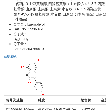
山柰酚-3,山柰黄酮醇,四羟基黄酮 );山奈酚,3,4＇,5,7-四羟
基黄酮;山奈酚,山柰酚;山柰素 水合物;3,4',5,7-四羟基黄
酮;3,4',5,7-四羟基黄酮 水合物;山奈酚(分析标准品);山奈酚
(对照品)
英文名：
kaempferol
CAS No.：
520-18-3
分子式：
C
H
O
15
10
6
分子量：
286.236304759979
在线咨询
货号及规格
纯度
销售价
会员
DTA00940-100mg
分析标准品,HPLC≥98.0%
￥477.00