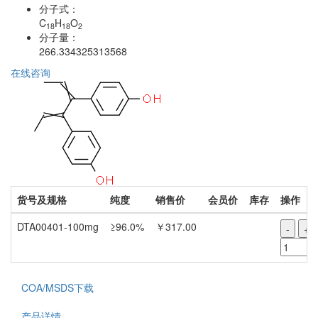
分子式：
C
H
O
18
18
2
分子量：
266.334325313568
在线咨询
货号及规格
纯度
销售价
会员价
库存
操作
DTA00401-100mg
≥96.0%
￥317.00
-
+
COA/MSDS下载
产品详情