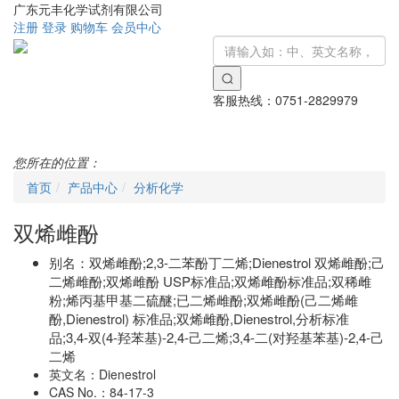
广东元丰化学试剂有限公司
注册
登录
购物车
会员中心
客服热线：
0751-2829979
Toggle
navigati
您所在的位置：
首页
产品中心
分析化学
双烯雌酚
别名：
双烯雌酚;2,3-二苯酚丁二烯;Dienestrol 双烯雌酚;己
二烯雌酚;双烯雌酚 USP标准品;双烯雌酚标准品;双稀雌
粉;烯丙基甲基二硫醚;已二烯雌酚;双烯雌酚(己二烯雌
酚,Dienestrol) 标准品;双烯雌酚,Dienestrol,分析标准
品;3,4-双(4-羟苯基)-2,4-己二烯;3,4-二(对羟基苯基)-2,4-己
二烯
英文名：
Dienestrol
CAS No.：
84-17-3