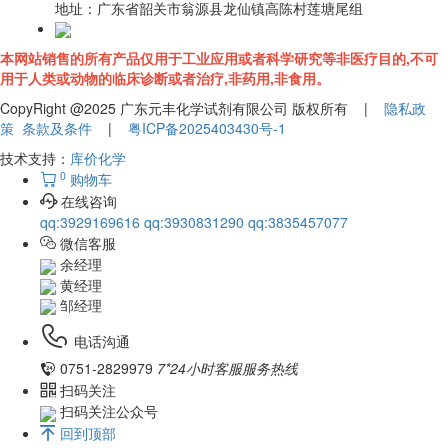
地址：
广东省韶关市翁源县龙仙镇高陈村莲塘尾组
本网站销售的所有产品仅用于工业应用或者科学研究等非医疗目的,不可
用于人类或动物的临床诊断或者治疗,非药用,非食用。
CopyRight @2025 广东元丰化学试剂有限公司 版权所有 |
隐私政
策
条款及条件
|
粤ICP备2025403430号-1
技术支持：
库价化学
0
购物车
在线咨询
qq:3929169616
qq:3930831290
qq:3835457077
微信客服
余经理
黄经理
邹经理
电话沟通
0751-2829979
7*24小时客服服务热线
扫码关注
扫码关注公众号
回到顶部