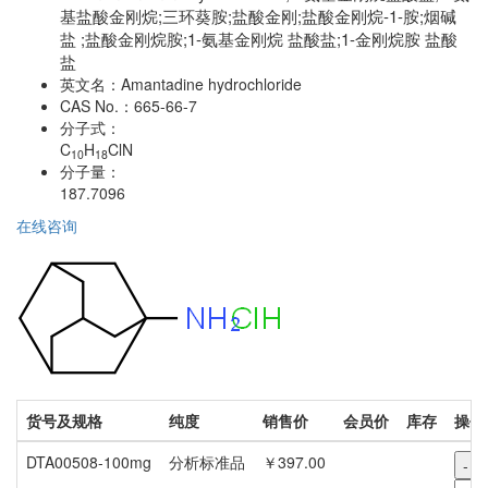
基盐酸金刚烷;三环葵胺;盐酸金刚;盐酸金刚烷-1-胺;烟碱
盐 ​;盐酸金刚烷胺​;1-氨基金刚烷 盐酸盐;1-金刚烷胺 盐酸
盐
英文名：
Amantadine hydrochloride
CAS No.：
665-66-7
分子式：
C
H
ClN
10
18
分子量：
187.7096
在线咨询
货号及规格
纯度
销售价
会员价
库存
操作
DTA00508-100mg
分析标准品
￥397.00
-