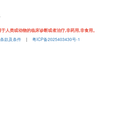
组
于人类或动物的临床诊断或者治疗,非药用,非食用。
条款及条件
|
粤ICP备2025403430号-1