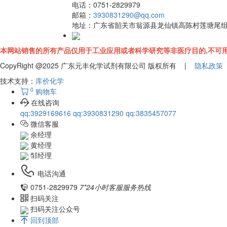
电话：
0751-2829979
邮箱：
3930831290@qq.com
地址：
广东省韶关市翁源县龙仙镇高陈村莲塘尾
本网站销售的所有产品仅用于工业应用或者科学研究等非医疗目的,不可用
CopyRight @2025 广东元丰化学试剂有限公司 版权所有 |
隐私政策
技术支持：
库价化学
0
购物车
在线咨询
qq:3929169616
qq:3930831290
qq:3835457077
微信客服
余经理
黄经理
邹经理
电话沟通
0751-2829979
7*24小时客服服务热线
扫码关注
扫码关注公众号
回到顶部