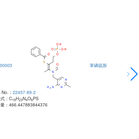
00003
苯磷硫胺
DTA00004
 No.：
22457-89-2
酰胺
子式：
C
H
N
O
PS
CAS No.：
500
19
23
4
6
子量：
466.447883844376
分子式：
C
H
18
分子量：
483.