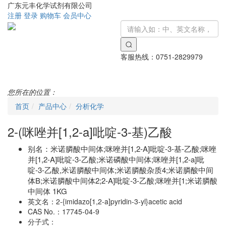
广东元丰化学试剂有限公司
注册
登录
购物车
会员中心
客服热线：
0751-2829979
Toggle
navigati
您所在的位置：
首页
产品中心
分析化学
2-(咪唑并[1,2-a]吡啶-3-基)乙酸
别名：
米诺膦酸中间体;咪唑并[1,2-A]吡啶-3-基-乙酸;咪唑
并[1,2-A]吡啶-3-乙酸;米诺磷酸中间体;咪唑并[1,2-a]吡
啶-3-乙酸,米诺膦酸中间体;米诺膦酸杂质4;米诺膦酸中间
体B;米诺膦酸中间体2;2-A]吡啶-3-乙酸;咪唑并[1;米诺膦酸
中间体 1KG
英文名：
2-{imidazo[1,2-a]pyridin-3-yl}acetic acid
CAS No.：
17745-04-9
分子式：