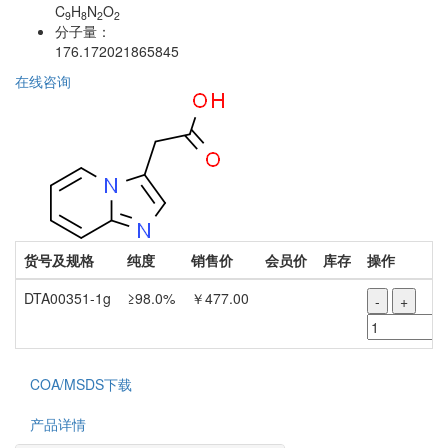
C
H
N
O
9
8
2
2
分子量：
176.172021865845
在线咨询
货号及规格
纯度
销售价
会员价
库存
操作
DTA00351-1g
≥98.0%
￥477.00
-
+
COA/MSDS下载
产品详情