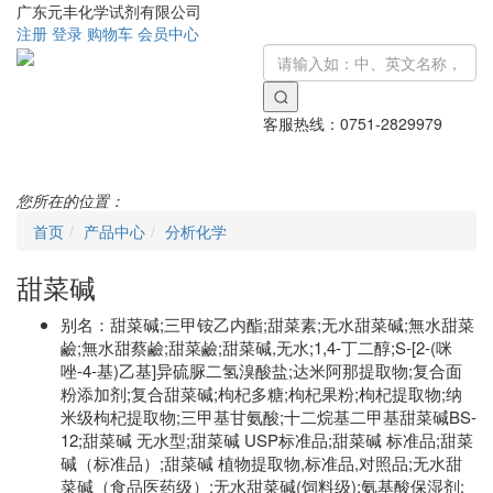
广东元丰化学试剂有限公司
注册
登录
购物车
会员中心
客服热线：
0751-2829979
Toggle
navigati
您所在的位置：
首页
产品中心
分析化学
甜菜碱
别名：
甜菜碱;三甲铵乙内酯;甜菜素;无水甜菜碱;無水甜菜
鹼;無水甜蔡鹼;甜菜鹼;甜菜碱,无水;1,4-丁二醇;S-[2-(咪
唑-4-基)乙基]异硫脲二氢溴酸盐;达米阿那提取物;复合面
粉添加剂;复合甜菜碱;枸杞多糖;枸杞果粉;枸杞提取物;纳
米级枸杞提取物;三甲基甘氨酸;十二烷基二甲基甜菜碱BS-
12;甜菜碱 无水型;甜菜碱 USP标准品;甜菜碱 标准品;甜菜
碱（标准品）;甜菜碱 植物提取物,标准品,对照品;无水甜
菜碱（食品医药级）;无水甜菜碱(饲料级);氨基酸保湿剂;