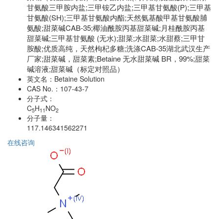
甘氨酸三甲胺内盐;三甲铵乙内盐;三甲基甘氨酸(P);三甲基
甘氨酸(SH);三甲基甘氨酸内酯;天然氨基酸甲基甘氨酸脯
氨酸;甜菜碱CAB-35;椰油酰胺丙基甜菜碱;月桂酰胺丙基
甜菜碱;三甲基甘氨酸 (无水);甜菜;水甜菜;水甜蔡;三甲甘
胺酸;优质高纯，天然枸杞多糖;洗涤CAB-35湖北武汉生产
厂家;甜菜碱，甜菜素;Betaine 无水甜菜碱 BR，99%;甜菜
碱溶液;甜菜碱（标定对照品）
英文名：
Betaine Solution
CAS No.：
107-43-7
分子式：
C
H
NO
5
11
2
分子量：
117.146341562271
在线咨询