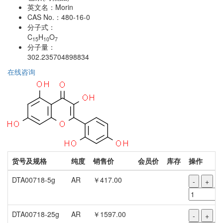
英文名：
Morin
CAS No.：
480-16-0
分子式：
C
H
O
15
10
7
分子量：
302.235704898834
在线咨询
货号及规格
纯度
销售价
会员价
库存
操作
DTA00718-5g
AR
￥417.00
-
+
DTA00718-25g
AR
￥1597.00
-
+