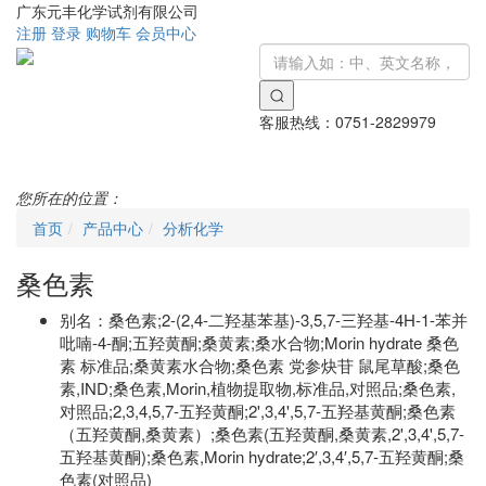
广东元丰化学试剂有限公司
注册
登录
购物车
会员中心
客服热线：
0751-2829979
Toggle
navigati
您所在的位置：
首页
产品中心
分析化学
桑色素
别名：
桑色素;2-(2,4-二羟基苯基)-3,5,7-三羟基-4H-1-苯并
吡喃-4-酮;五羟黄酮;桑黄素;桑水合物;Morin hydrate 桑色
素 标准品;桑黄素水合物;桑色素 党参炔苷 鼠尾草酸;桑色
素,IND;桑色素,Morin,植物提取物,标准品,对照品;桑色素,
对照品;2,3,4,5,7-五羟黄酮;2',3,4',5,7-五羟基黄酮;桑色素
（五羟黄酮,桑黄素）;桑色素(五羟黄酮,桑黄素,2',3,4',5,7-
五羟基黄酮);桑色素,Morin hydrate;2′,3,4′,5,7-五羟黄酮;桑
色素(对照品)