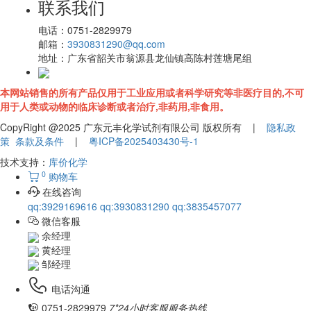
联系我们
电话：
0751-2829979
邮箱：
3930831290@qq.com
地址：
广东省韶关市翁源县龙仙镇高陈村莲塘尾组
本网站销售的所有产品仅用于工业应用或者科学研究等非医疗目的,不可
用于人类或动物的临床诊断或者治疗,非药用,非食用。
CopyRight @2025 广东元丰化学试剂有限公司 版权所有 |
隐私政
策
条款及条件
|
粤ICP备2025403430号-1
技术支持：
库价化学
0
购物车
在线咨询
qq:3929169616
qq:3930831290
qq:3835457077
微信客服
余经理
黄经理
邹经理
电话沟通
0751-2829979
7*24小时客服服务热线