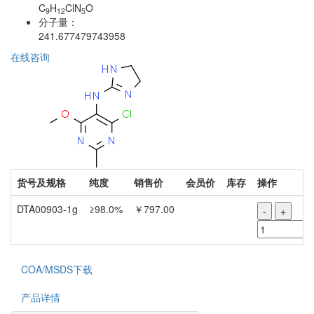
C
H
ClN
O
9
12
5
分子量：
241.677479743958
在线咨询
货号及规格
纯度
销售价
会员价
库存
操作
DTA00903-1g
≥98.0%
￥797.00
-
+
COA/MSDS下载
产品详情