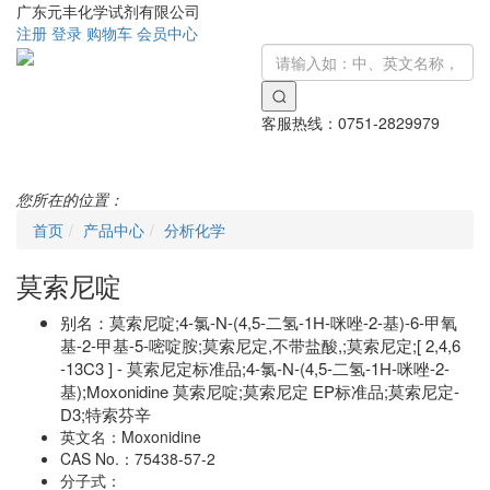
广东元丰化学试剂有限公司
注册
登录
购物车
会员中心
客服热线：
0751-2829979
Toggle
navigati
您所在的位置：
首页
产品中心
分析化学
莫索尼啶
别名：
莫索尼啶;4-氯-N-(4,5-二氢-1H-咪唑-2-基)-6-甲氧
基-2-甲基-5-嘧啶胺;莫索尼定,不带盐酸,;莫索尼定;[ 2,4,6
-13C3 ] - 莫索尼定标准品;4-氯-N-(4,5-二氢-1H-咪唑-2-
基);Moxonidine 莫索尼啶;莫索尼定 EP标准品;莫索尼定-
D3;特索芬辛
英文名：
Moxonidine
CAS No.：
75438-57-2
分子式：