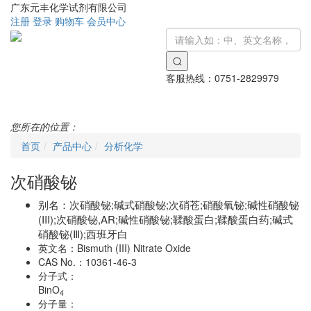
广东元丰化学试剂有限公司
注册
登录
购物车
会员中心
客服热线：
0751-2829979
Toggle
navigati
您所在的位置：
首页
产品中心
分析化学
次硝酸铋
别名：
次硝酸铋;碱式硝酸铋;次硝苍;硝酸氧铋;碱性硝酸铋
(III);次硝酸铋,AR;碱性硝酸铋;鞣酸蛋白;鞣酸蛋白药;碱式
硝酸铋(Ⅲ);西班牙白
英文名：
Bismuth (III) Nitrate Oxide
CAS No.：
10361-46-3
分子式：
BinO
4
分子量：