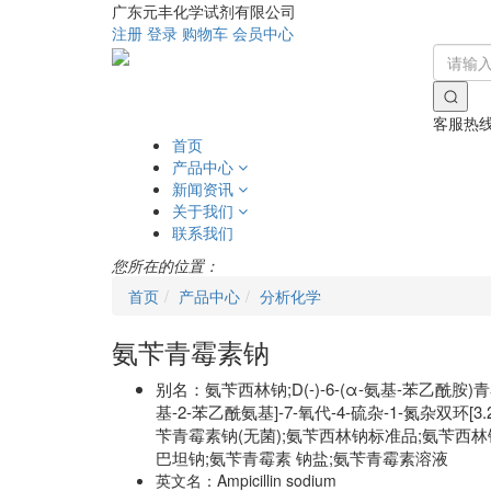
广东元丰化学试剂有限公司
注册
登录
购物车
会员中心
客服热
首页
产品中心
新闻资讯
关于我们
联系我们
您所在的位置：
首页
产品中心
分析化学
氨苄青霉素钠
别名：
氨苄西林钠;D(-)-6-(α-氨基-苯乙酰胺)
基-2-苯乙酰氨基]-7-氧代-4-硫杂-1-氮杂双环[3
苄青霉素钠(无菌);氨苄西林钠标准品;氨苄西林钠
巴坦钠;氨苄青霉素 钠盐;氨苄青霉素溶液
英文名：
Ampicillin sodium