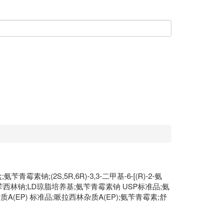
钠;(2S,5R,6R)-3,3-二甲基-6-[(R)-2-氨
-)-α-氨苄西林钠;LD琼脂培养基;氨苄青霉素钠 USP标准品;氨
EP) 标准品;哌拉西林杂质A(EP);氨苄青霉素;舒