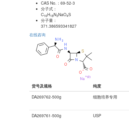
CAS No.：
69-52-3
分子式：
C
H
N
NaO
S
16
18
3
4
分子量：
371.386593341827
在线咨询
货号及规格
纯度
DA269762-500g
细胞培养专用
DA269761-500g
USP