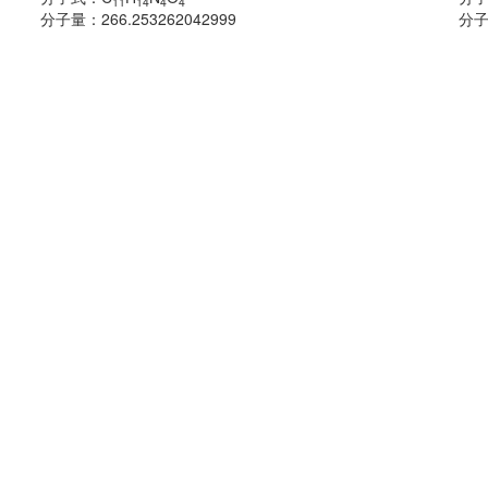
11
14
4
4
分子量：
266.253262042999
分