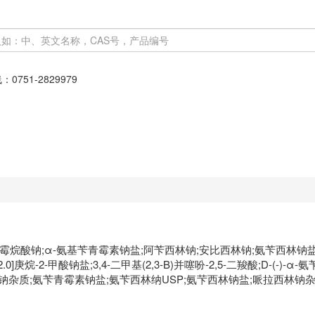
线：
0751-2829979
青霉烷酸钠;α-氨基苄青霉素钠盐;阿苄西林钠;安比西林钠;氨苄西林钠盐;氨苄青霉素
.2.0]庚烷-2-甲酸钠盐;3,4-二甲基(2,3-B)并噻吩-2,5-二羧酸;D-(
杂质;氨苄青霉素钠盐;氨苄西林纳USP;氨芐西林钠盐;哌拉西林钠杂质A(