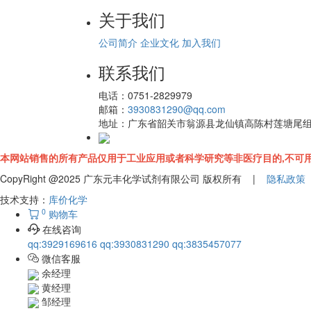
关于我们
公司简介
企业文化
加入我们
联系我们
电话：
0751-2829979
邮箱：
3930831290@qq.com
地址：
广东省韶关市翁源县龙仙镇高陈村莲塘尾
本网站销售的所有产品仅用于工业应用或者科学研究等非医疗目的,不可用
CopyRight @2025 广东元丰化学试剂有限公司 版权所有 |
隐私政策
技术支持：
库价化学
0
购物车
在线咨询
qq:3929169616
qq:3930831290
qq:3835457077
微信客服
余经理
黄经理
邹经理