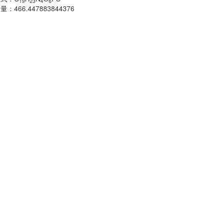
19
23
4
6
子量：
466.447883844376
分子式：
C
H
18
分子量：
483.