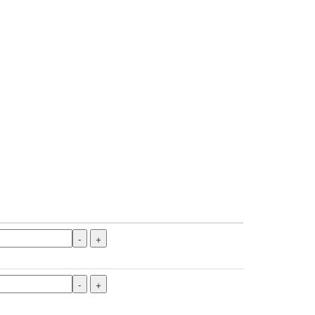
-
+
-
+