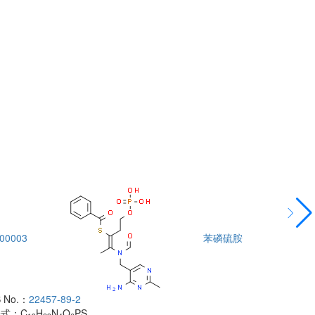
00003
苯磷硫胺
DTA00004
 No.：
22457-89-2
酰胺
子式：
C
H
N
O
PS
CAS No.：
500