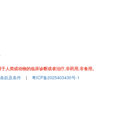
组
于人类或动物的临床诊断或者治疗,非药用,非食用。
条款及条件
|
粤ICP备2025403430号-1