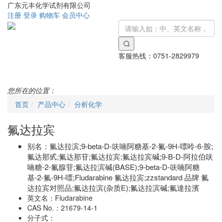
广东元丰化学试剂有限公司
注册
登录
购物车
会员中心
客服热线：
0751-2829979
Toggle
navigati
您所在的位置：
首页
产品中心
分析化学
氟达拉宾
别名：
氟达拉滨;9-beta-D-呋喃阿糖基-2-氟-9H-嘌呤-6-胺;
氟达那甙;氟达那苷;氟达拉宾;氟达拉宾碱;9-Β-D-阿拉伯呋
喃糖-2-氟腺苷;氟达拉滨碱(BASE);9-beta-D-呋喃阿糖
基-2-氟-9H-嘌;Fludarabine 氟达拉宾;zzstandard 品牌 氟
达拉宾对照品;氟达拉滨(杂质E);氟达拉滨碱;氟達拉濱
英文名：
Fludarabine
CAS No.：
21679-14-1
分子式：