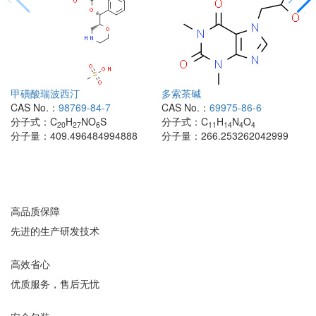
甲磺酸瑞波西汀
多索茶碱
CAS No.：
98769-84-7
CAS No.：
69975-86-6
分子式：
C
H
NO
S
分子式：
C
H
N
O
20
27
6
11
14
4
4
分子量：
409.496484994888
分子量：
266.253262042999
高品质保障
先进的生产研发技术
高效省心
优质服务，售后无忧