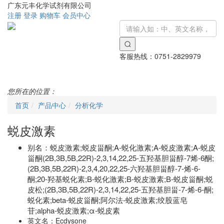
广东元丰化学试剂有限公司
注册
登录
购物车
会员中心
客服热线：
0751-2829979
Toggle
navigati
您所在的位置：
首页
产品中心
分析化学
蜕皮激素
别名：
蜕皮激素;蜕皮甾酮;Α-蜕化激素;Α-蜕皮激素;Α-蜕皮
甾酮(2Β,3Β,5Β,22R)-2,3,14,22,25-五羟基胆甾醇-7烯-6酮;
(2Β,3Β,5Β,22R)-2,3,4,20,22,25-六羟基胆甾醇-7-烯-6-
酮;20-羟基蜕化素;Β-蜕化激素;Β-蜕皮激素;Β-蜕皮甾酮;蜕
皮松;(2B,3B,5B,22R)-2,3,14,22,25-五羟基胆甾-7-烯-6-酮;
蜕化素;beta-蜕皮甾酮;阿尔法-蜕皮激素;绞股蓝皂
苷;alpha-蜕皮激素;α-蜕皮素
英文名：
Ecdysone