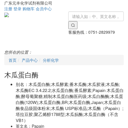
广东元丰化学试剂有限公司
注册
登录
购物车
会员中心
客服热线：
0751-2829979
Toggle
navigati
您所在的位置：
首页
产品中心
分析化学
木瓜蛋白酶
别名：
木瓜蛋白酶;木瓜酵素;番木瓜酶;木瓜胶液;木瓜酶;
木瓜酶EC 3.4.22.2;水瓜蛋白酶;番瓜酵素;Papain 木瓜蛋白
酶;酵母葡聚糖;精制木瓜蛋白酶医药级;木瓜白酶酶;木瓜蛋
白酶(120W);木瓜蛋白酶,BR;木瓜蛋白酶,Japan;木瓜蛋白
酶食品级固体粉末;木瓜酶 USP标准品;木瓜酶（Papain）;
塔拉豆胶;聚乙烯醇1788型;木瓜朊酶;木瓜蛋白酶（不含
VB1）
英文名：
Papain