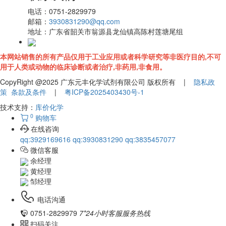
电话：
0751-2829979
邮箱：
3930831290@qq.com
地址：
广东省韶关市翁源县龙仙镇高陈村莲塘尾组
本网站销售的所有产品仅用于工业应用或者科学研究等非医疗目的,不可
用于人类或动物的临床诊断或者治疗,非药用,非食用。
CopyRight @2025 广东元丰化学试剂有限公司 版权所有 |
隐私政
策
条款及条件
|
粤ICP备2025403430号-1
技术支持：
库价化学
0
购物车
在线咨询
qq:3929169616
qq:3930831290
qq:3835457077
微信客服
余经理
黄经理
邹经理
电话沟通
0751-2829979
7*24小时客服服务热线
扫码关注