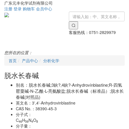
广东元丰化学试剂有限公司
注册
登录
购物车
会员中心
客服热线：
0751-2829979
Toggle
navigati
您所在的位置：
首页
产品中心
分析化学
脱水长春碱
别名：
脱水长春碱;3鈥?,4鈥?-Anhydrovinblastine;R-四氢
罂粟碱-N-乙酰-L-亮氨酸盐;脱水长春碱（标准品）;脱水长
春碱(对照品)
英文名：
3',4'-Anhydrovinblastine
CAS No.：
38390-45-3
分子式：
C
H
N
O
46
56
4
8
分子量：