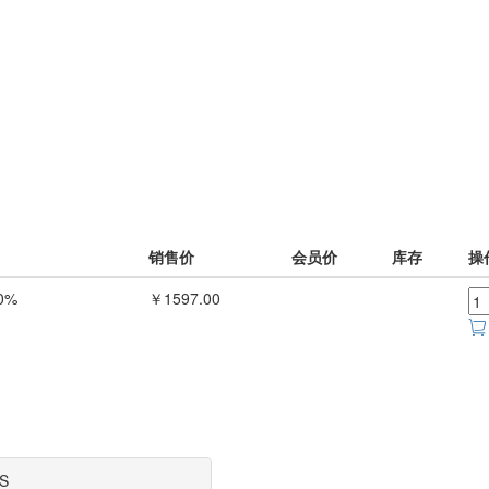
销售价
会员价
库存
操
0%
￥1597.00
S