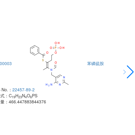
00003
苯磷硫胺
DTA00004
 No.：
22457-89-2
酰胺
子式：
C
H
N
O
PS
CAS No.：
500
19
23
4
6
子量：
466.447883844376
分子式：
C
H
18
分子量：
483.