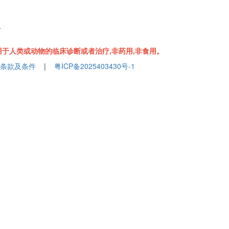
组
于人类或动物的临床诊断或者治疗,非药用,非食用。
条款及条件
|
粤ICP备2025403430号-1