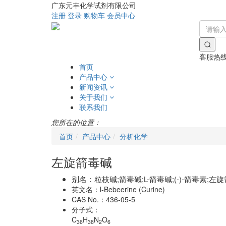
广东元丰化学试剂有限公司
注册
登录
购物车
会员中心
客服热
首页
产品中心
新闻资讯
关于我们
联系我们
您所在的位置：
首页
产品中心
分析化学
左旋箭毒碱
别名：
粒枝碱;箭毒碱;L-箭毒碱;(-)-箭毒素
英文名：
l-Bebeerine (Curine)
CAS No.：
436-05-5
分子式：
C
H
N
O
36
38
2
6