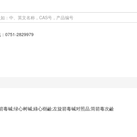
线：
0751-2829979
;左旋箭毒碱;绿心树碱;綠心樹鹼;左旋箭毒碱对照品;筒箭毒次鹼