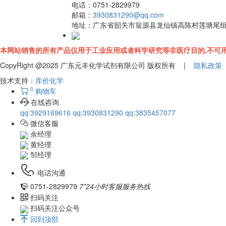
电话：
0751-2829979
邮箱：
3930831290@qq.com
地址：
广东省韶关市翁源县龙仙镇高陈村莲塘尾
本网站销售的所有产品仅用于工业应用或者科学研究等非医疗目的,不可用
CopyRight @2025 广东元丰化学试剂有限公司 版权所有 |
隐私政策
技术支持：
库价化学
0
购物车
在线咨询
qq:3929169616
qq:3930831290
qq:3835457077
微信客服
余经理
黄经理
邹经理
电话沟通
0751-2829979
7*24小时客服服务热线
扫码关注
扫码关注公众号
回到顶部