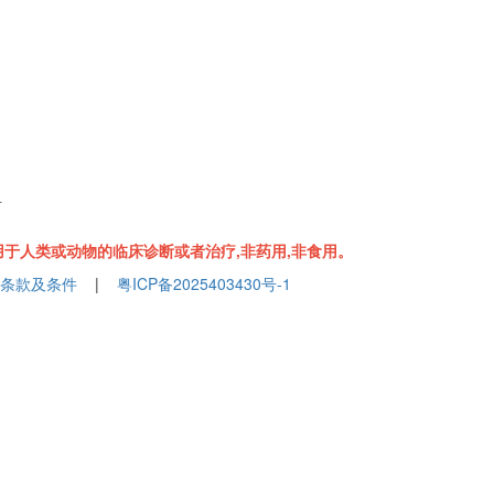
组
于人类或动物的临床诊断或者治疗,非药用,非食用。
条款及条件
|
粤ICP备2025403430号-1