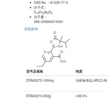
CAS No.：
81335-77-5
分子式：
C
H
N
O
15
19
3
3
分子量：
289.329663515091
在线咨询
货号及规格
纯度
DTA00273-100mg
分析标准品,HPLC≥98
DTA00273-500g
≥98.0%