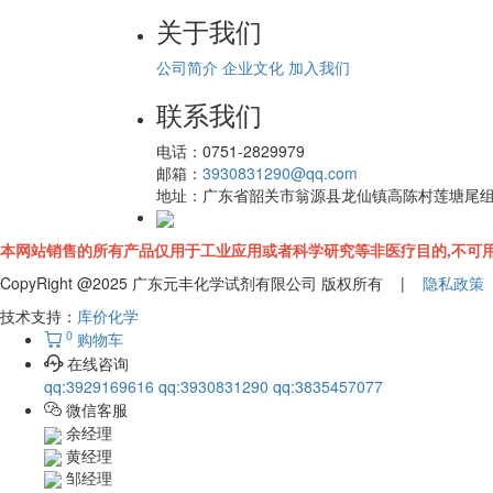
关于我们
公司简介
企业文化
加入我们
联系我们
电话：
0751-2829979
邮箱：
3930831290@qq.com
地址：
广东省韶关市翁源县龙仙镇高陈村莲塘尾
本网站销售的所有产品仅用于工业应用或者科学研究等非医疗目的,不可用
CopyRight @2025 广东元丰化学试剂有限公司 版权所有 |
隐私政策
技术支持：
库价化学
0
购物车
在线咨询
qq:3929169616
qq:3930831290
qq:3835457077
微信客服
余经理
黄经理
邹经理