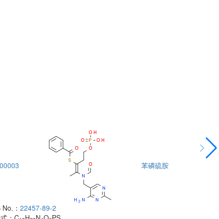
00003
苯磷硫胺
DTA00004
 No.：
22457-89-2
酰胺
子式：
C
H
N
O
PS
CAS No.：
500