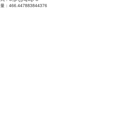
19
23
4
6
子量：
466.447883844376
分子式：
C
H
18
分子量：
483.