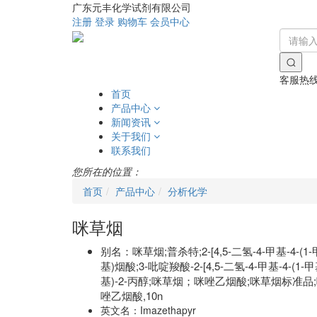
广东元丰化学试剂有限公司
注册
登录
购物车
会员中心
客服热
首页
产品中心
新闻资讯
关于我们
联系我们
您所在的位置：
首页
产品中心
分析化学
咪草烟
别名：
咪草烟;普杀特;2-[4,5-二氢-4-甲基-4-(
基)烟酸;3-吡啶羧酸-2-[4,5-二氢-4-甲基-4-
基)-2-丙醇;咪草烟；咪唑乙烟酸;咪草烟标准品;咪唑
唑乙烟酸,10n
英文名：
Imazethapyr