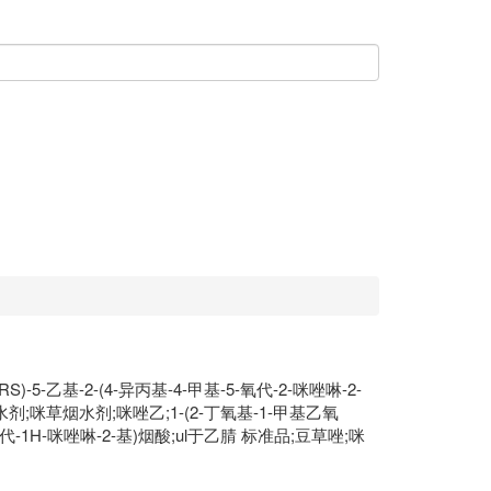
)-5-乙基-2-(4-异丙基-4-甲基-5-氧代-2-咪唑啉-2-
草特水剂;咪草烟水剂;咪唑乙;1-(2-丁氧基-1-甲基乙氧
代-1H-咪唑啉-2-基)烟酸;ul于乙腈 标准品;豆草唑;咪