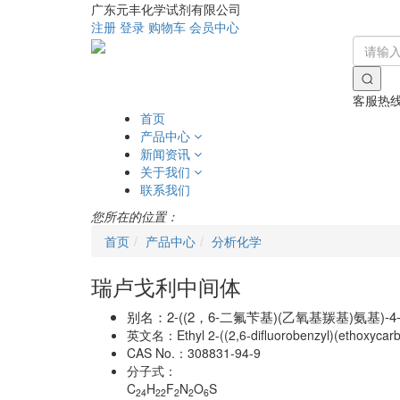
广东元丰化学试剂有限公司
注册
登录
购物车
会员中心
客服热
首页
产品中心
新闻资讯
关于我们
联系我们
您所在的位置：
首页
产品中心
分析化学
瑞卢戈利中间体
别名：
2-((2，6-二氟苄基)(乙氧基羰基)氨基)-4
英文名：
Ethyl 2-((2,6-difluorobenzyl)(ethoxyca
CAS No.：
308831-94-9
分子式：
C
H
F
N
O
S
24
22
2
2
6