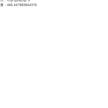
19
23
4
6
子量：
466.447883844376
分子式：
C
H
18
分子量：
483.