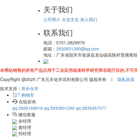
关于我们
公司简介
企业文化
加入我们
联系我们
电话：
0751-2829979
邮箱：
3930831290@qq.com
地址：
广东省韶关市翁源县龙仙镇高陈村莲塘尾
本网站销售的所有产品仅用于工业应用或者科学研究等非医疗目的,不可用
CopyRight @2025 广东元丰化学试剂有限公司 版权所有 |
隐私政策
技术支持：
库价化学
0
购物车
在线咨询
qq:3929169616
qq:3930831290
qq:3835457077
微信客服
余经理
黄经理
邹经理