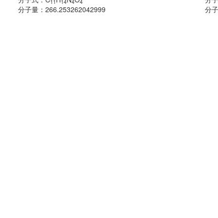
11
14
4
4
分子量：
266.253262042999
分