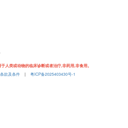
组
于人类或动物的临床诊断或者治疗,非药用,非食用。
条款及条件
|
粤ICP备2025403430号-1