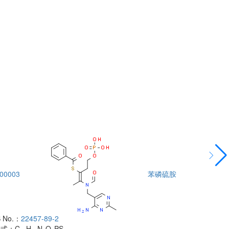
00003
苯磷硫胺
DTA00004
 No.：
22457-89-2
酰胺
子式：
C
H
N
O
PS
CAS No.：
500