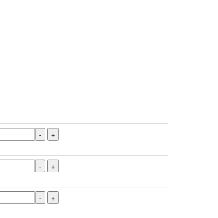
-
+
-
+
-
+