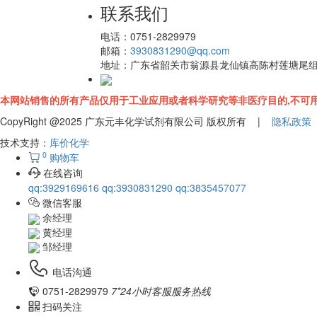
联系我们
电话：
0751-2829979
邮箱：
3930831290@qq.com
地址：
广东省韶关市翁源县龙仙镇高陈村莲塘尾
本网站销售的所有产品仅用于工业应用或者科学研究等非医疗目的,不可用
CopyRight @2025 广东元丰化学试剂有限公司 版权所有 |
隐私政策
技术支持：
库价化学
0
购物车
在线咨询
qq:3929169616
qq:3930831290
qq:3835457077
微信客服
余经理
黄经理
邹经理
电话沟通
0751-2829979
7*24小时客服服务热线
扫码关注