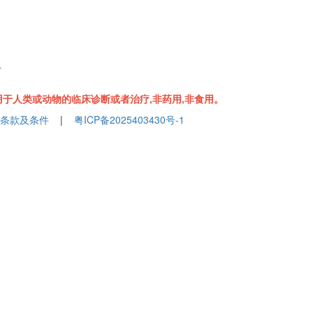
组
于人类或动物的临床诊断或者治疗,非药用,非食用。
条款及条件
|
粤ICP备2025403430号-1