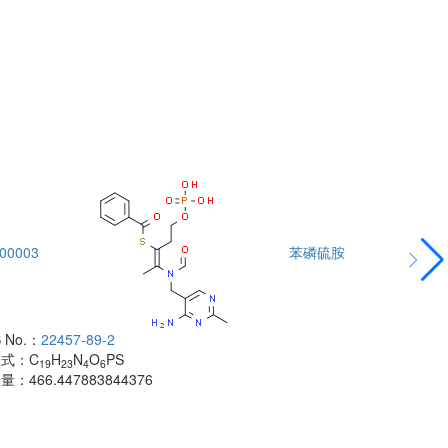
00003
苯磷硫胺
DTA00004
 No.：
22457-89-2
酰胺
子式：
C
H
N
O
PS
CAS No.：
500
19
23
4
6
子量：
466.447883844376
分子式：
C
H
18
分子量：
483.