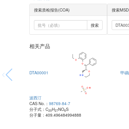
搜索质检报告(COA)
搜索MSD
搜索
相关产品
DTA00001
甲磺
波西汀
CAS No.：
98769-84-7
分子式：
C
H
NO
S
20
27
6
分子量：
409.496484994888