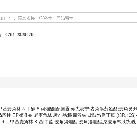
线：
0751-2829979
甲基麦角林-8-甲醇 5-溴烟酸酯;脑通;你先获宁;麥角溴菸鹼酯;麦角灵;Ni
EP标准品;尼麦角林 标准品;哌库溴铵;盐酸洛哌丁胺;[(8R,10S)-10-
-甲氧基-1,6-二甲基麦角林-8-基]甲酯;麦角溴烟酯 麦角溴烟酯;尼麦角林系统