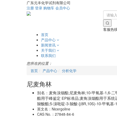
广东元丰化学试剂有限公司
注册
登录
购物车
会员中心
客服热
首页
产品中心
新闻资讯
关于我们
联系我们
您所在的位置：
首页
产品中心
分析化学
尼麦角林
别名：
麦角溴烟酯;尼麦角林;10-甲氧基-1,6-二
酯用于峰鉴定 EP标准品;麦角溴烟酯用于系统适应性 
羧酸酯;5-溴吡啶-3-羧酸-[(8R,10S)-10
英文名：
Nicergoline
CAS No.：
27848-84-6