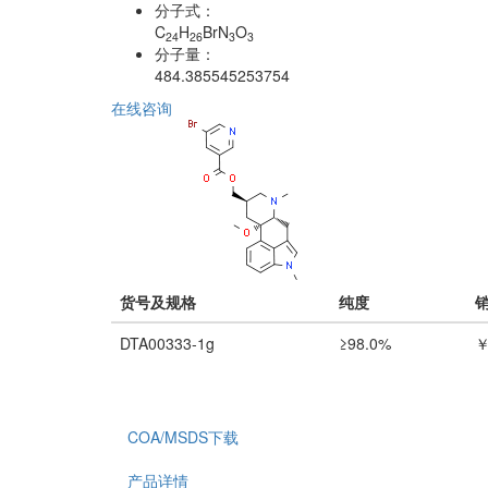
分子式：
C
H
BrN
O
24
26
3
3
分子量：
484.385545253754
在线咨询
货号及规格
纯度
DTA00333-1g
≥98.0%
￥
COA/MSDS下载
产品详情