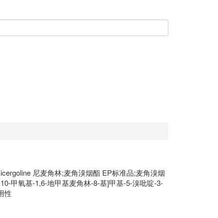
cergoline 尼麦角林;麦角溴烟酯 EP标准品;麦角溴烟
甲氧基-1,6-地甲基麦角林-8-基]甲基-5-溴吡啶-3-
适用性