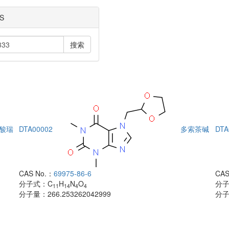
S
搜索
酸瑞
DTA00002
多索茶碱
DTA
CAS No.：
69975-86-6
CAS
分子式：
C
H
N
O
分
11
14
4
4
分子量：
266.253262042999
分