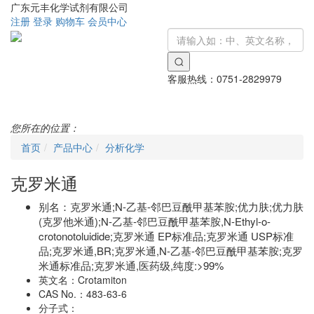
广东元丰化学试剂有限公司
注册
登录
购物车
会员中心
客服热线：
0751-2829979
Toggle
navigati
您所在的位置：
首页
产品中心
分析化学
克罗米通
别名：
克罗米通;N-乙基-邻巴豆酰甲基苯胺;优力肤;优力肤
(克罗他米通);N-乙基-邻巴豆酰甲基苯胺,N-Ethyl-o-
crotonotoluidide;克罗米通 EP标准品;克罗米通 USP标准
品;克罗米通,BR;克罗米通,N-乙基-邻巴豆酰甲基苯胺;克罗
米通标准品;克罗米通,医药级,纯度:>99%
英文名：
Crotamiton
CAS No.：
483-63-6
分子式：