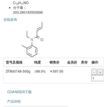
C
H
NO
13
17
分子量：
203.280183553696
在线咨询
货号及规格
纯度
销售价
会员价
库存
操作
DTA00748-500g
≥98.0%
￥597.00
-
+
COA/MSDS下载
产品详情