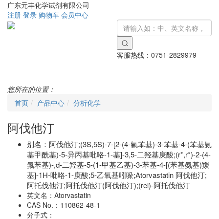
广东元丰化学试剂有限公司
注册
登录
购物车
会员中心
客服热线：
0751-2829979
Toggle
navigati
您所在的位置：
首页
产品中心
分析化学
阿伐他汀
别名：
阿伐他汀;(3S,5S)-7-[2-(4-氟苯基)-3-苯基-4-(苯基氨
基甲酰基)-5-异丙基吡咯-1-基]-3,5-二羟基庚酸;(r*,r*)-2-(4-
氟苯基)-,d-二羟基-5-(1-甲基乙基)-3-苯基-4-[(苯基氨基)羰
基]-1H-吡咯-1-庚酸;5-乙氧基吲哚;Atorvastatin 阿伐他汀;
阿托伐他汀;阿托伐他汀(阿伐他汀);(rel)-阿托伐他汀
英文名：
Atorvastatin
CAS No.：
110862-48-1
分子式：