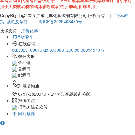
本网站销售的所有产品仅用于工业应用或者科学研究等非医疗目的,不可
用于人类或动物的临床诊断或者治疗,非药用,非食用。
CopyRight @2025 广东元丰化学试剂有限公司 版权所有 |
隐私政
策
条款及条件
|
粤ICP备2025403430号-1
技术支持：
库价化学
0
购物车
在线咨询
qq:3929169616
qq:3930831290
qq:3835457077
微信客服
余经理
黄经理
邹经理
电话沟通
0751-2829979
7*24小时客服服务热线
扫码关注
扫码关注公众号
回到顶部