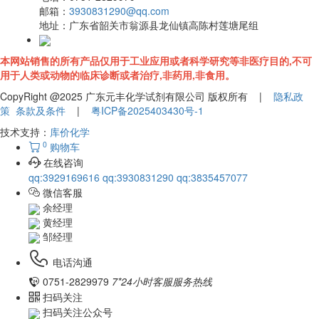
邮箱：
3930831290@qq.com
地址：
广东省韶关市翁源县龙仙镇高陈村莲塘尾组
本网站销售的所有产品仅用于工业应用或者科学研究等非医疗目的,不可
用于人类或动物的临床诊断或者治疗,非药用,非食用。
CopyRight @2025 广东元丰化学试剂有限公司 版权所有 |
隐私政
策
条款及条件
|
粤ICP备2025403430号-1
技术支持：
库价化学
0
购物车
在线咨询
qq:3929169616
qq:3930831290
qq:3835457077
微信客服
余经理
黄经理
邹经理
电话沟通
0751-2829979
7*24小时客服服务热线
扫码关注
扫码关注公众号