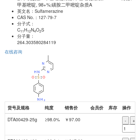
甲基嘧啶, 98+%;磺胺二甲嘧啶杂质A
英文名：
Sulfamerazine
CAS No.：
127-79-7
分子式：
C
H
N
O
S
11
12
4
2
分子量：
264.303580284119
在线咨询
货号及规格
纯度
销售价
会员价
库存
操作
DTA00429-25g
≥98.0%
￥97.00
-
+