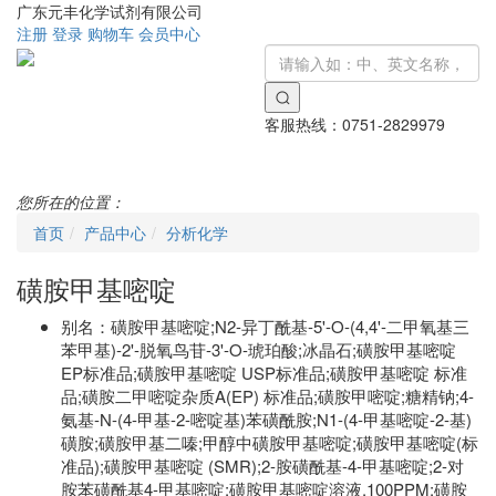
广东元丰化学试剂有限公司
注册
登录
购物车
会员中心
客服热线：
0751-2829979
Toggle
navigati
您所在的位置：
首页
产品中心
分析化学
磺胺甲基嘧啶
别名：
磺胺甲基嘧啶;N2-异丁酰基-5'-O-(4,4'-二甲氧基三
苯甲基)-2'-脱氧鸟苷-3'-O-琥珀酸;冰晶石;磺胺甲基嘧啶
EP标准品;磺胺甲基嘧啶 USP标准品;磺胺甲基嘧啶 标准
品;磺胺二甲嘧啶杂质A(EP) 标准品;磺胺甲嘧啶;糖精钠;4-
氨基-N-(4-甲基-2-嘧啶基)苯磺酰胺;N1-(4-甲基嘧啶-2-基)
磺胺;磺胺甲基二嗪;甲醇中磺胺甲基嘧啶;磺胺甲基嘧啶(标
准品);磺胺甲基嘧啶 (SMR);2-胺磺酰基-4-甲基嘧啶;2-对
胺苯磺酰基4-甲基嘧啶;磺胺甲基嘧啶溶液,100PPM;磺胺