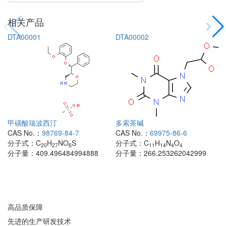
相关产品
DTA00001
DTA00002
甲磺酸瑞波西汀
多索茶碱
CAS No.：
98769-84-7
CAS No.：
69975-86-6
分子式：
C
H
NO
S
分子式：
C
H
N
O
20
27
6
11
14
4
4
分子量：
409.496484994888
分子量：
266.253262042999
高品质保障
先进的生产研发技术