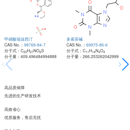
甲磺酸瑞波西汀
多索茶碱
CAS No.：
98769-84-7
CAS No.：
69975-86-6
分子式：
C
H
NO
S
分子式：
C
H
N
O
20
27
6
11
14
4
4
分子量：
409.496484994888
分子量：
266.253262042999
高品质保障
先进的生产研发技术
高效省心
优质服务，售后无忧