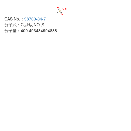
CAS No.：
98769-84-7
C
分子式：
C
H
NO
S
分
20
27
6
分子量：
409.496484994888
分
高品质保障
先进的生产研发技术
高效省心
优质服务，售后无忧
安全包装
专业包装，确保产品安全运输
安全运输
完善的保护措施安全运输