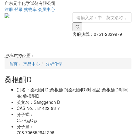
广东元丰化学试剂有限公司
注册
登录
购物车
会员中心
客服热线：
0751-2829979
Toggle
navigati
您所在的位置：
首页
产品中心
分析化学
桑根酮D
别名：
桑根酮 D;桑根酮D(桑根酮D)对照品;桑根酮D对照
品;桑根酮D
英文名：
Sanggenon D
CAS No.：
81422-93-7
分子式：
C
H
O
40
36
12
分子量：
708.706652641296