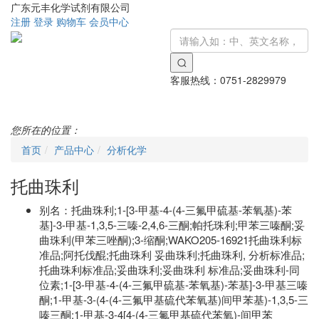
广东元丰化学试剂有限公司
注册
登录
购物车
会员中心
客服热线：
0751-2829979
Toggle
navigati
您所在的位置：
首页
产品中心
分析化学
托曲珠利
别名：
托曲珠利;1-[3-甲基-4-(4-三氟甲硫基-苯氧基)-苯
基]-3-甲基-1,3,5-三嗪-2,4,6-三酮;帕托珠利;甲苯三嗪酮;妥
曲珠利(甲苯三唑酮);3-缩酮;WAKO205-16921托曲珠利标
准品;阿托伐醌;托曲珠利 妥曲珠利;托曲珠利, 分析标准品;
托曲珠利标准品;妥曲珠利;妥曲珠利 标准品;妥曲珠利-同
位素;1-[3-甲基-4-(4-三氟甲硫基-苯氧基)-苯基]-3-甲基三嗪
酮;1-甲基-3-(4-(4-三氟甲基硫代苯氧基)间甲苯基)-1,3,5-三
嗪三酮;1-甲基-3-4[4-(4-三氟甲基硫代苯氧)-间甲苯