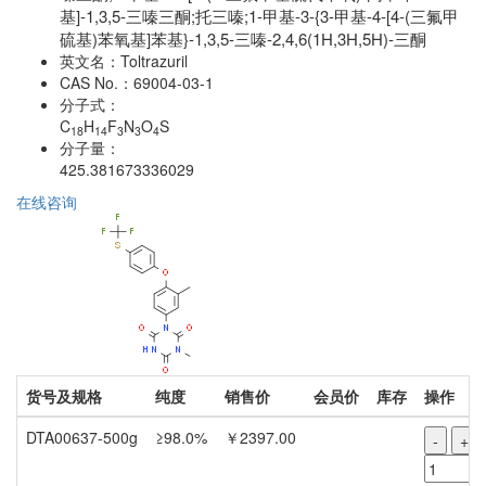
基]-1,3,5-三嗪三酮;托三嗪;1-甲基-3-{3-甲基-4-[4-(三氟甲
硫基)苯氧基]苯基}-1,3,5-三嗪-2,4,6(1H,3H,5H)-三酮
英文名：
Toltrazuril
CAS No.：
69004-03-1
分子式：
C
H
F
N
O
S
18
14
3
3
4
分子量：
425.381673336029
在线咨询
货号及规格
纯度
销售价
会员价
库存
操作
DTA00637-500g
≥98.0%
￥2397.00
-
+