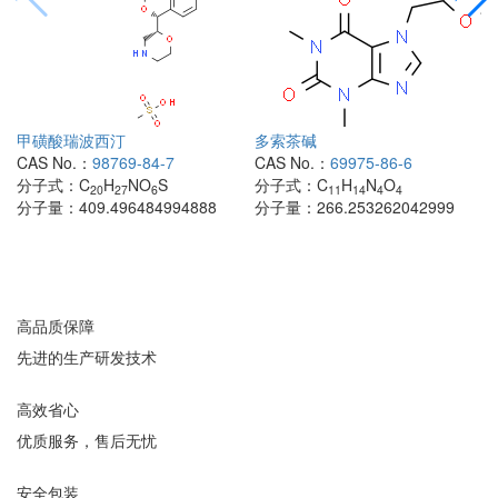
甲磺酸瑞波西汀
多索茶碱
CAS No.：
98769-84-7
CAS No.：
69975-86-6
分子式：
C
H
NO
S
分子式：
C
H
N
O
20
27
6
11
14
4
4
分子量：
409.496484994888
分子量：
266.253262042999
高品质保障
先进的生产研发技术
高效省心
优质服务，售后无忧
安全包装