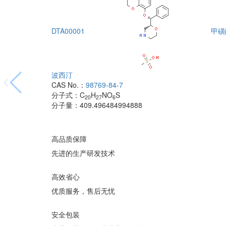
DTA00001
甲磺
波西汀
CAS No.：
98769-84-7
分子式：
C
H
NO
S
20
27
6
分子量：
409.496484994888
高品质保障
先进的生产研发技术
高效省心
优质服务，售后无忧
安全包装