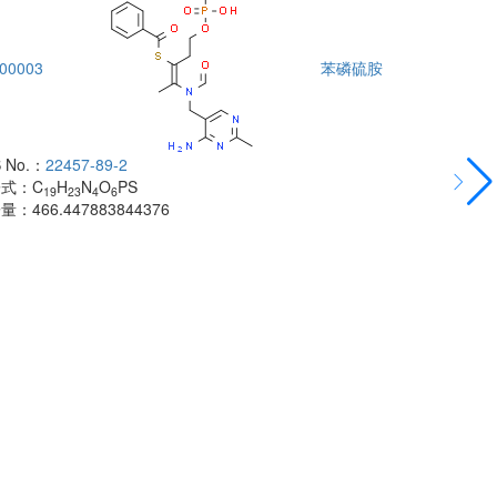
00003
苯磷硫胺
DTA00004
 No.：
22457-89-2
酰胺
子式：
C
H
N
O
PS
CAS No.：
500
19
23
4
6
子量：
466.447883844376
分子式：
C
H
18
分子量：
483.