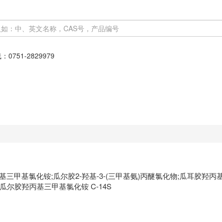
线：
0751-2829979
三甲基氯化铵;瓜尔胶2-羟基-3-(三甲基氨)丙醚氯化物;瓜耳胶羟丙
;瓜尔胶羟丙基三甲基氯化铵 C-14S