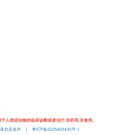
组
于人类或动物的临床诊断或者治疗,非药用,非食用。
条款及条件
|
粤ICP备2025403430号-1