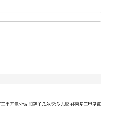
基三甲基氯化铵;阳离子瓜尔胶;瓜儿胶;羟丙基三甲基氯