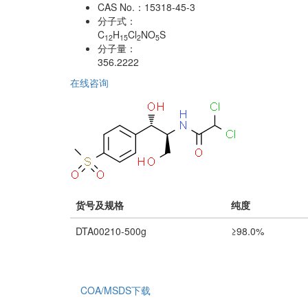
CAS No.：
15318-45-3
分子式：
C
H
Cl
NO
S
12
15
2
5
分子量：
356.2222
在线咨询
货号及规格
纯度
DTA00210-500g
≥98.0%
COA/MSDS下载