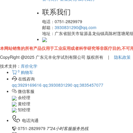
联系我们
电话：
0751-2829979
邮箱：
3930831290@qq.com
地址：
广东省韶关市翁源县龙仙镇高陈村莲塘尾
本网站销售的所有产品仅用于工业应用或者科学研究等非医疗目的,不可用
CopyRight @2025 广东元丰化学试剂有限公司 版权所有 |
隐私政策
技术支持：
库价化学
0
购物车
在线咨询
qq:3929169616
qq:3930831290
qq:3835457077
微信客服
余经理
黄经理
邹经理
电话沟通
0751-2829979
7*24小时客服服务热线