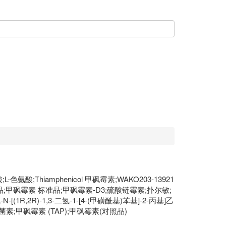
色氨酸;Thiamphenicol 甲砜霉素;WAKO203-13921
甲砜霉素 标准品;甲砜霉素-D3;硫酸链霉素;扑尔敏;
2R)-1,3-二氢-1-[4-(甲磺酰基)苯基]-2-丙基]乙
素;甲砜霉素 (TAP);甲砜霉素(对照品)