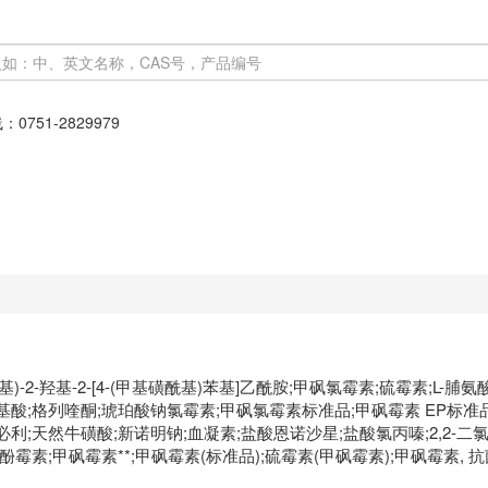
线：
0751-2829979
基甲基)-2-羟基-2-[4-(甲基磺酰基)苯基]乙酰胺;甲砜氯霉素;硫霉素;L-脯氨酸;L-
酸;格列喹酮;琥珀酸钠氯霉素;甲砜氯霉素标准品;甲砜霉素 EP标准品;
然牛磺酸;新诺明钠;血凝素;盐酸恩诺沙星;盐酸氯丙嗪;2,2-二氯-N-[(1R,
霉素;甲砜霉素**;甲砜霉素(标准品);硫霉素(甲砜霉素);甲砜霉素, 抗菌