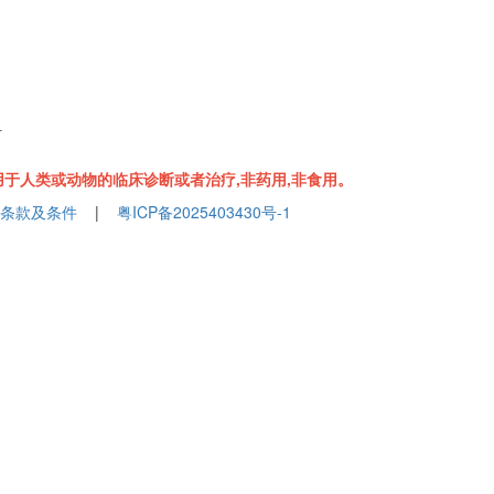
组
于人类或动物的临床诊断或者治疗,非药用,非食用。
条款及条件
|
粤ICP备2025403430号-1