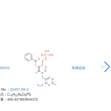
00003
苯磷硫胺
DTA00004
 No.：
22457-89-2
酰胺
子式：
C
H
N
O
PS
CAS No.：
500
19
23
4
6
子量：
466.447883844376
分子式：
C
H
18
分子量：
483.