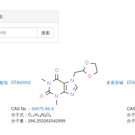
S
搜索
酸瑞
DTA00002
多索茶碱
DTA
CAS No.：
69975-86-6
CAS
分子式：
C
H
N
O
分
11
14
4
4
分子量：
266.253262042999
分