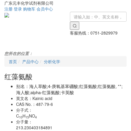
广东元丰化学试剂有限公司
注册
登录
购物车
会员中心
客服热线：
0751-2829979
Toggle
navigati
您所在的位置：
首页
产品中心
分析化学
红藻氨酸
别名：
海人草酸;4-庚氧基苯硼酸;红藻氨酸;红藻氨酸, **;
海人酸;alpha-红藻氨酸;卡英酸
英文名：
Kainic acid
CAS No.：
487-79-6
分子式：
C
H
NO
10
15
4
分子量：
213.230403184891