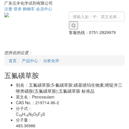
广东元丰化学试剂有限公司
注册
登录
购物车
会员中心
客服热线：
0751-2829979
Toggle
navigati
您所在的位置：
首页
产品中心
分析化学
五氟磺草胺
别名：
五氟磺草胺;5-氟磺草胺;磺基琥珀生物素;嘧啶并三
唑类磺胺(五氟磺草胺);五氟磺草胺 标准品
英文名：
Penoxsulam
CAS No.：
219714-96-2
分子式：
C
H
N
O
F
S
16
14
5
5
5
分子量：
483.36986