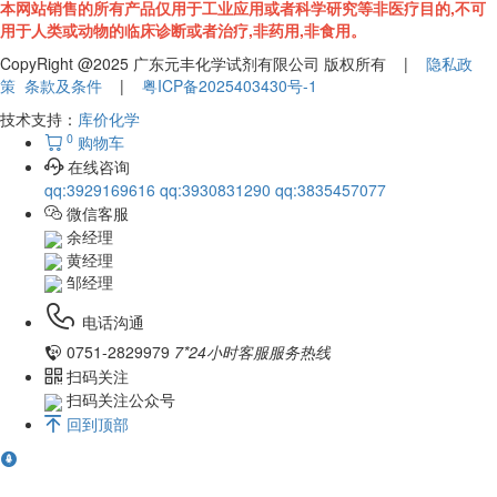
本网站销售的所有产品仅用于工业应用或者科学研究等非医疗目的,不可
用于人类或动物的临床诊断或者治疗,非药用,非食用。
CopyRight @2025 广东元丰化学试剂有限公司 版权所有 |
隐私政
策
条款及条件
|
粤ICP备2025403430号-1
技术支持：
库价化学
0
购物车
在线咨询
qq:3929169616
qq:3930831290
qq:3835457077
微信客服
余经理
黄经理
邹经理
电话沟通
0751-2829979
7*24小时客服服务热线
扫码关注
扫码关注公众号
回到顶部