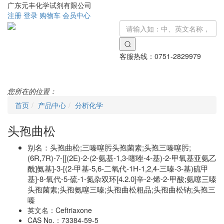
广东元丰化学试剂有限公司
注册
登录
购物车
会员中心
客服热线：
0751-2829979
Toggle
navigati
您所在的位置：
首页
产品中心
分析化学
头孢曲松
别名：
头孢曲松;三嗪噻肟头孢菌素;头孢三嗪噻肟;
(6R,7R)-7-[[(2E)-2-(2-氨基-1,3-噻唑-4-基)-2-甲氧基亚氨乙
酰]氨基]-3-[(2-甲基-5,6-二氧代-1H-1,2,4-三嗪-3-基)硫甲
基]-8-氧代-5-硫-1-氮杂双环[4.2.0]辛-2-烯-2-甲酸;氨噻三嗪
头孢菌素;头孢氨噻三嗪;头孢曲松粗品;头孢曲松钠;头孢三
嗪
英文名：
Ceftriaxone
CAS No.：
73384-59-5