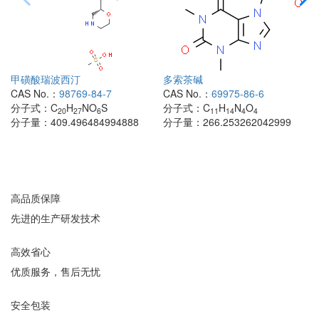
甲磺酸瑞波西汀
多索茶碱
CAS No.：
98769-84-7
CAS No.：
69975-86-6
分子式：
C
H
NO
S
分子式：
C
H
N
O
20
27
6
11
14
4
4
分子量：
409.496484994888
分子量：
266.253262042999
高品质保障
先进的生产研发技术
高效省心
优质服务，售后无忧
安全包装