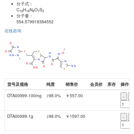
分子式：
C
H
N
O
S
18
18
8
7
3
分子量：
554.579918384552
在线咨询
货号及规格
纯度
销售价
会员价
库存
操作
DTA00999-100mg
≥98.0%
￥557.00
-
+
DTA00999-1g
≥98.0%
￥1597.00
-
+