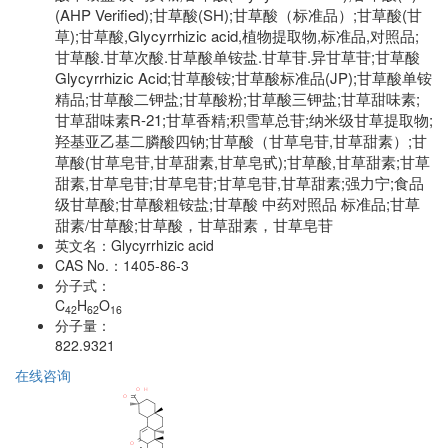
(AHP Verified);甘草酸(SH);甘草酸（标准品）;甘草酸(甘
草);甘草酸,Glycyrrhizic acid,植物提取物,标准品,对照品;
甘草酸.甘草次酸.甘草酸单铵盐.甘草苷.异甘草苷;甘草酸
Glycyrrhizic Acid;甘草酸铵;甘草酸标准品(JP);甘草酸单铵
精品;甘草酸二钾盐;甘草酸粉;甘草酸三钾盐;甘草甜味素;
甘草甜味素R-21;甘草香精;积雪草总苷;纳米级甘草提取物;
羟基亚乙基二膦酸四钠;甘草酸（甘草皂苷,甘草甜素）;甘
草酸(甘草皂苷,甘草甜素,甘草皂甙);甘草酸,甘草甜素;甘草
甜素,甘草皂苷;甘草皂苷;甘草皂苷,甘草甜素;强力宁;食品
级甘草酸;甘草酸粗铵盐;甘草酸 中药对照品 标准品;甘草
甜素/甘草酸;甘草酸，甘草甜素，甘草皂苷
英文名：
Glycyrrhizic acid
CAS No.：
1405-86-3
分子式：
C
H
O
42
62
16
分子量：
822.9321
在线咨询