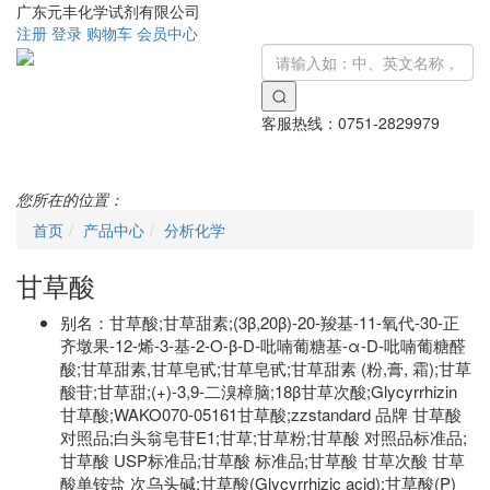
广东元丰化学试剂有限公司
注册
登录
购物车
会员中心
客服热线：
0751-2829979
Toggle
navigati
您所在的位置：
首页
产品中心
分析化学
甘草酸
别名：
甘草酸;甘草甜素;(3β,20β)-20-羧基-11-氧代-30-正
齐墩果-12-烯-3-基-2-O-β-D-吡喃葡糖基-α-D-吡喃葡糖醛
酸;甘草甜素,甘草皂甙;甘草皂甙;甘草甜素 (粉,膏, 霜);甘草
酸苷;甘草甜;(+)-3,9-二溴樟脑;18β甘草次酸;Glycyrrhizin
甘草酸;WAKO070-05161甘草酸;zzstandard 品牌 甘草酸
对照品;白头翁皂苷E1;甘草;甘草粉;甘草酸 对照品标准品;
甘草酸 USP标准品;甘草酸 标准品;甘草酸 甘草次酸 甘草
酸单铵盐 次乌头碱;甘草酸(Glycyrrhizic acid);甘草酸(P)