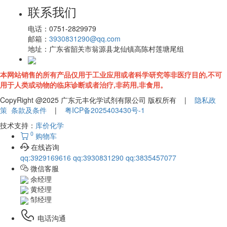
联系我们
电话：
0751-2829979
邮箱：
3930831290@qq.com
地址：
广东省韶关市翁源县龙仙镇高陈村莲塘尾组
本网站销售的所有产品仅用于工业应用或者科学研究等非医疗目的,不可
用于人类或动物的临床诊断或者治疗,非药用,非食用。
CopyRight @2025 广东元丰化学试剂有限公司 版权所有 |
隐私政
策
条款及条件
|
粤ICP备2025403430号-1
技术支持：
库价化学
0
购物车
在线咨询
qq:3929169616
qq:3930831290
qq:3835457077
微信客服
余经理
黄经理
邹经理
电话沟通