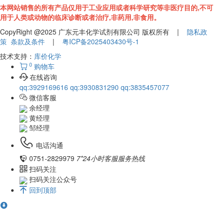
本网站销售的所有产品仅用于工业应用或者科学研究等非医疗目的,不可
用于人类或动物的临床诊断或者治疗,非药用,非食用。
CopyRight @2025 广东元丰化学试剂有限公司 版权所有 |
隐私政
策
条款及条件
|
粤ICP备2025403430号-1
技术支持：
库价化学
0
购物车
在线咨询
qq:3929169616
qq:3930831290
qq:3835457077
微信客服
余经理
黄经理
邹经理
电话沟通
0751-2829979
7*24小时客服服务热线
扫码关注
扫码关注公众号
回到顶部