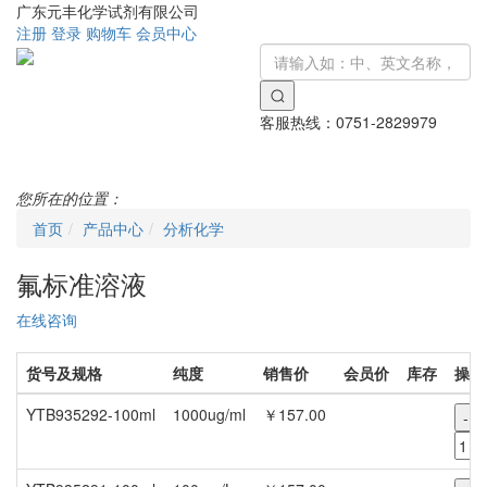
广东元丰化学试剂有限公司
注册
登录
购物车
会员中心
客服热线：
0751-2829979
Toggle
navigati
您所在的位置：
首页
产品中心
分析化学
氟标准溶液
在线咨询
货号及规格
纯度
销售价
会员价
库存
操作
YTB935292-100ml
1000ug/ml
￥157.00
-