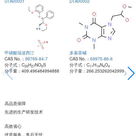
DTA00001
DTA00002
甲磺酸瑞波西汀
多索茶碱
CAS No.：
98769-84-7
CAS No.：
69975-86-6
分子式：
C
H
NO
S
分子式：
C
H
N
O
20
27
6
11
14
4
4
分子量：
409.496484994888
分子量：
266.253262042999
高品质保障
先进的生产研发技术
高效省心
优质服务，售后无忧