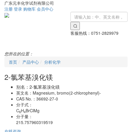
广东元丰化学试剂有限公司
注册
登录
购物车
会员中心
客服热线：
0751-2829979
Toggle
navigati
您所在的位置：
首页
产品中心
分析化学
2-氯苯基溴化镁
别名：
2-氯苯基溴化镁
英文名：
Magnesium, bromo(2-chlorophenyl)-
CAS No.：
36692-27-0
分子式：
C
H
BrClMg
6
4
分子量：
215.757960319519
在线咨询