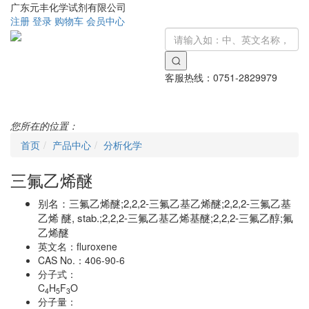
广东元丰化学试剂有限公司
注册
登录
购物车
会员中心
客服热线：
0751-2829979
Toggle
navigati
您所在的位置：
首页
产品中心
分析化学
三氟乙烯醚
别名：
三氟乙烯醚;2,2,2-三氟乙基乙烯醚;2,2,2-三氟乙基
乙烯 醚, stab.;2,2,2-三氟乙基乙烯基醚;2,2,2-三氟乙醇;氟
乙烯醚
英文名：
fluroxene
CAS No.：
406-90-6
分子式：
C
H
F
O
4
5
3
分子量：