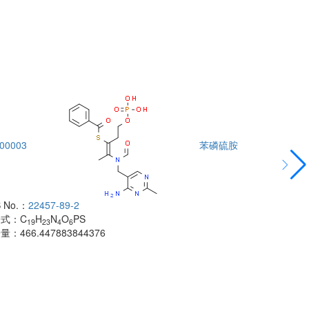
00003
苯磷硫胺
DTA00004
 No.：
22457-89-2
酰胺
子式：
C
H
N
O
PS
CAS No.：
500
19
23
4
6
子量：
466.447883844376
分子式：
C
H
18
分子量：
483.