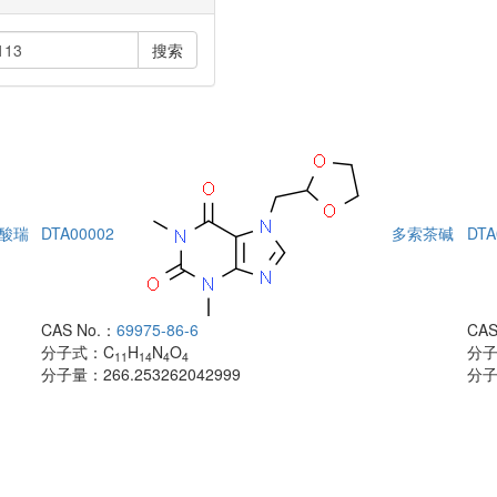
搜索
酸瑞
DTA00002
多索茶碱
DTA
CAS No.：
69975-86-6
CAS
分子式：
C
H
N
O
分
11
14
4
4
分子量：
266.253262042999
分