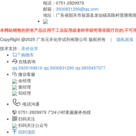
电话：
0751-2829979
邮箱：
3930831290@qq.com
地址：
广东省韶关市翁源县龙仙镇高陈村莲塘尾
本网站销售的所有产品仅用于工业应用或者科学研究等非医疗目的,不可用
CopyRight @2025 广东元丰化学试剂有限公司 版权所有 |
隐私政策
技术支持：
库价化学
0
购物车
在线咨询
qq:3929169616
qq:3930831290
qq:3835457077
微信客服
余经理
黄经理
邹经理
电话沟通
0751-2829979
7*24小时客服服务热线
扫码关注
扫码关注公众号
回到顶部