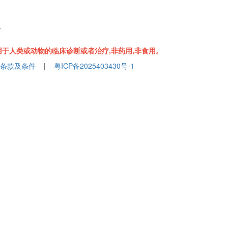
组
于人类或动物的临床诊断或者治疗,非药用,非食用。
条款及条件
|
粤ICP备2025403430号-1