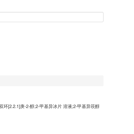
环[2.2.1]庚-2-醇;2-甲基异冰片 溶液;2-甲基异莰醇