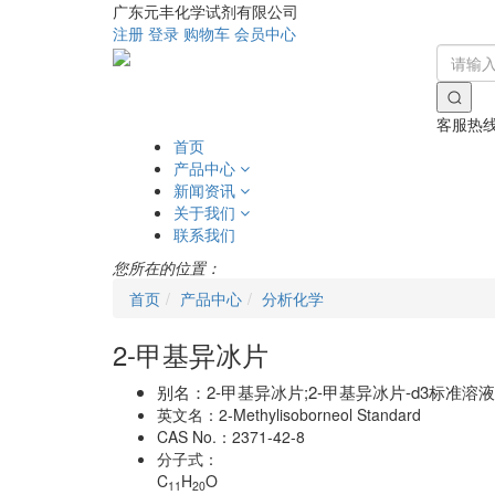
广东元丰化学试剂有限公司
注册
登录
购物车
会员中心
客服热
首页
产品中心
新闻资讯
关于我们
联系我们
您所在的位置：
首页
产品中心
分析化学
2-甲基异冰片
别名：
2-甲基异冰片;2-甲基异冰片-d3标准溶液;2
英文名：
2-Methylisoborneol Standard
CAS No.：
2371-42-8
分子式：
C
H
O
11
20