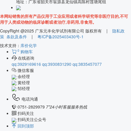
地址：
广东省韶关市翁源县龙仙镇高陈村莲塘尾组
本网站销售的所有产品仅用于工业应用或者科学研究等非医疗目的,不可
用于人类或动物的临床诊断或者治疗,非药用,非食用。
CopyRight @2025 广东元丰化学试剂有限公司 版权所有 |
隐私政
策
条款及条件
|
粤ICP备2025403430号-1
技术支持：
库价化学
0
购物车
在线咨询
qq:3929169616
qq:3930831290
qq:3835457077
微信客服
余经理
黄经理
邹经理
电话沟通
0751-2829979
7*24小时客服服务热线
扫码关注
扫码关注公众号
回到顶部